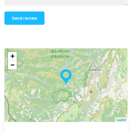
+
−
Leaflet