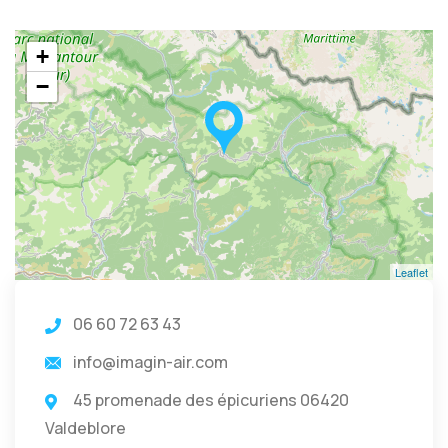
+
−
Leaflet
06 60 72 63 43
info@imagin-air.com
45 promenade des épicuriens 06420
Valdeblore