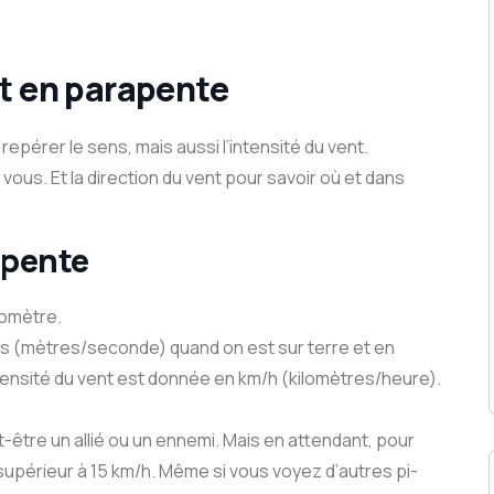
nt en parapente
 repérer le sens, mais aussi l’intensité du vent.
r vous.
Et la direction du vent pour savoir où et dans
apente
momètre.
/s (mètres/seconde) quand on est sur terre et en
intensité du vent est donnée en km/h (kilomètres/heure).
t-être un allié ou un ennemi. Mais en attendant, pour
 supérieur à 15 km/h. Même si vous voyez d’autres pi-