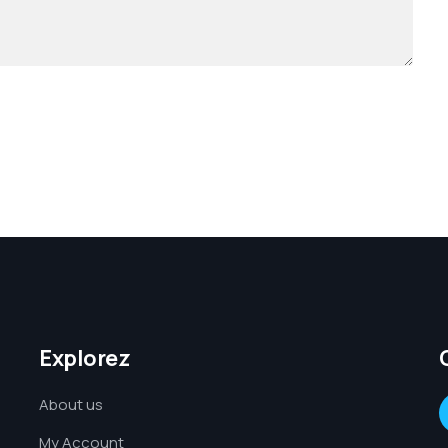
Explorez
About us
My Account