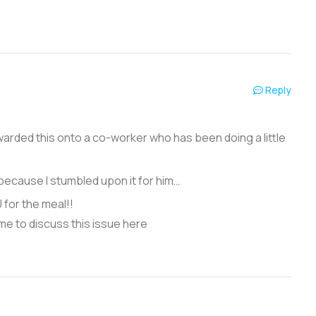
Reply
warded this onto a co-worker who has been doing a little
because I stumbled upon it for him…
 for the meal!!
me to discuss this issue here