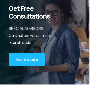
Get Free
Consultations
SPECIAL ADVISORS
Quis autem vel eum iure
repreh ende
Get A Quote