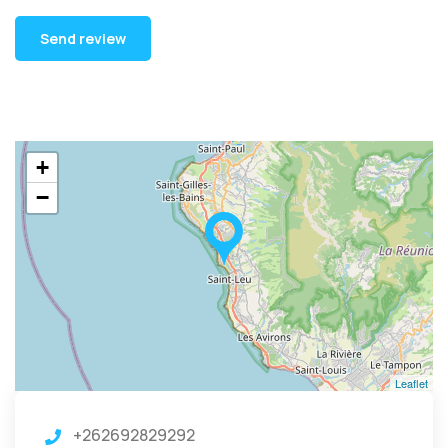
+
−
Leaflet
+262692829292