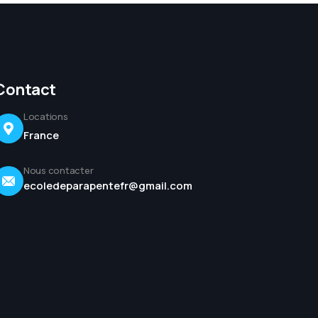
Contact
Locations
France
Nous contacter
ecoledeparapentefr@gmail.com